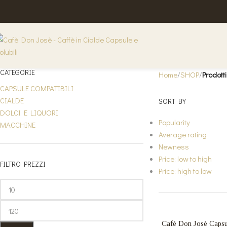
Don Josè
Categories
CAPSULE COMPATIBILI
17 PRODUCTS
CIALDE
4 PRODUCTS
DO
CATEGORIE
Home
SHOP
Prodott
CAPSULE COMPATIBILI
CIALDE
SORT BY
DOLCI E LIQUORI
Popularity
MACCHINE
Average rating
Newness
Price: low to high
FILTRO PREZZI
Price: high to low
Cafè Don Josè Capsu