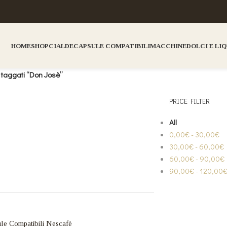
HOME
SHOP
CIALDE
CAPSULE COMPATIBILI
MACCHINE
DOLCI E LI
LCI E LIQUORI
2 PRODUCTS
MACCHINE
7 PRODUCTS
i taggati “Don Josè”
PRICE FILTER
All
0,00
€
-
30,00
€
30,00
€
-
60,00
€
60,00
€
-
90,00
€
90,00
€
-
120,00
le Compatibili Nescafè