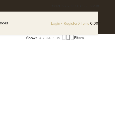
DIVENTA RIVENDITORE
CHI SIAMO
Login / Register
0
items
0,00
€
QUORI
Filters
Show
9
24
36
€