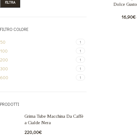
FILTRA
Dolce Gusto
16,90
€
FILTRO COLORE
50
1
100
1
200
1
300
1
600
1
PRODOTTI
Grima Tube Macchina Da Caffè
a Cialde Nera
220,00
€