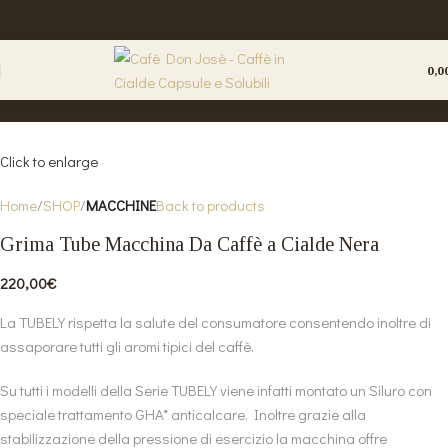
0,0
Click to enlarge
Home
SHOP
MACCHINE
Back to products
Grima Tube Macchina Da Caffè a Cialde Nera
220,00
€
La TUBELY rispetta la salute del consumatore consentendo inoltre di
assaporare tutti gli aromi tipici del caffè.
Su tutti i modelli della Serie TUBELY viene infatti montato un Siluro con
speciale trattamento GHA* anticalcare. Inoltre grazie alla
stabilizzazione della pressione di esercizio la macchina offre