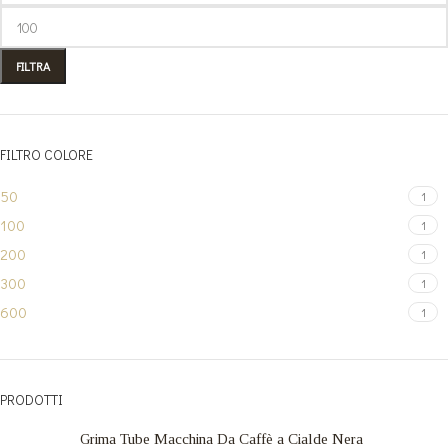
FILTRA
FILTRO COLORE
50
1
100
1
200
1
300
1
600
1
PRODOTTI
Grima Tube Macchina Da Caffè a Cialde Nera