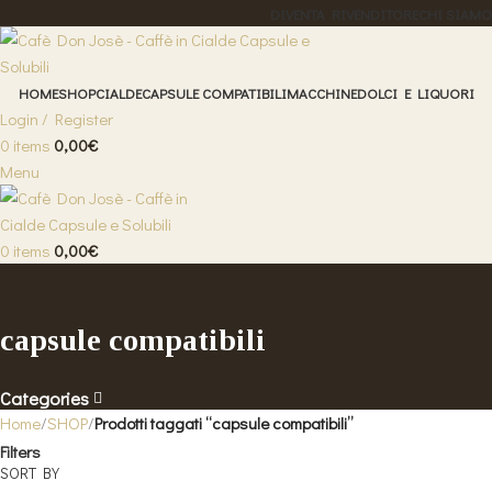
DIVENTA RIVENDITORE
CHI SIAMO
HOME
SHOP
CIALDE
CAPSULE COMPATIBILI
MACCHINE
DOLCI E LIQUORI
Login / Register
0
items
0,00
€
Menu
0
items
0,00
€
capsule compatibili
Categories
Home
SHOP
Prodotti taggati “capsule compatibili”
Filters
SORT BY