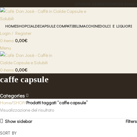
DIVENTA RIVENDITORE
CHI SIAMO
HOME
SHOP
CIALDE
CAPSULE COMPATIBILI
MACCHINE
DOLCI E LIQUORI
Login / Register
0
items
0,00
€
Menu
0
items
0,00
€
caffe capsule
Categories
Home
SHOP
Prodotti taggati “caffe capsule”
Visualizzazione del risultato
Show sidebar
Filters
SORT BY