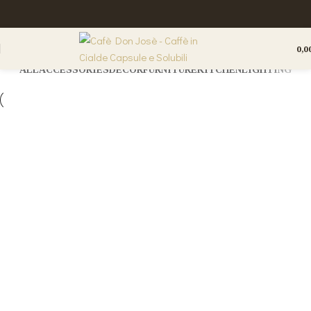
Kitchen
Home
Kitchen
0,0
ALL
ACCESSORIES
DECOR
FURNITURE
KITCHEN
LIGHTING
Kitchen
Suspendisse quam at vestibulum
Kitchen
Leo uteu ullamcorper