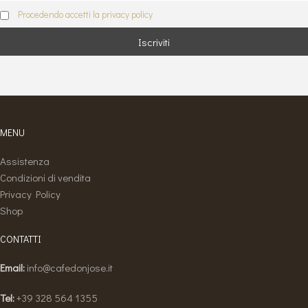
Procedendo accetti la privacy policy
MENU
Assistenza
Condizioni di vendita
Privacy Policy
Shop
CONTATTI
Email:
info@cafedonjose.it
Tel:
+39 328 564 1355